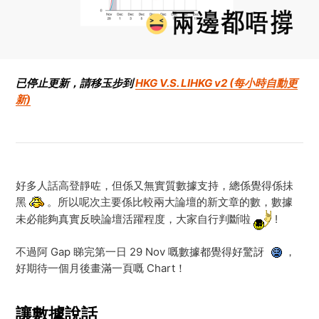
已停止更新，請移玉步到
HKG V.S. LIHKG v2 (每小時自動更
新)
好多人話高登靜咗，但係又無實質數據支持，總係覺得係抺
黑
。所以呢次主要係比較兩大論壇的新文章的數，數據
未必能夠真實反映論壇活躍程度，大家自行判斷啦
!
不過阿 Gap 睇完第一日 29 Nov 嘅數據都覺得好驚訝
，
好期待一個月後畫滿一頁嘅 Chart！
讓數據說話