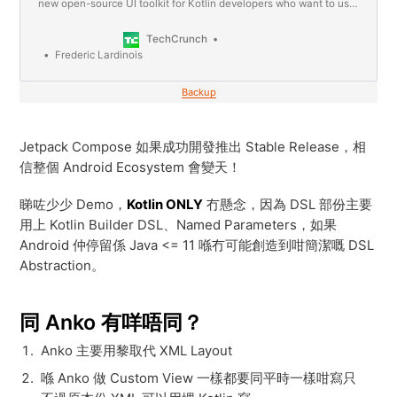
new open-source UI toolkit for Kotlin developers who want to use
a reactive programming model similar to React Native and Vue.js.
Jetpack Compose is an unbundled toolkit that is part of Google’s
TechCrunch
overall Android Jetpack set of software co…
Frederic Lardinois
Backup
Jetpack Compose 如果成功開發推出 Stable Release，相
信整個 Android Ecosystem 會變天！
睇咗少少 Demo，
Kotlin ONLY
冇懸念，因為 DSL 部份主要
用上 Kotlin Builder DSL、Named Parameters，如果
Android 仲停留係 Java <= 11 喺冇可能創造到咁簡潔嘅 DSL
Abstraction。
同 Anko 有咩唔同？
Anko 主要用黎取代 XML Layout
喺 Anko 做 Custom View 一樣都要同平時一樣咁寫只