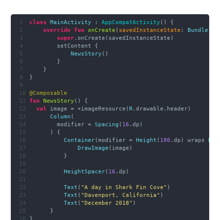
class
MainActivity
 : 
AppCompatActivity
() {
override
fun
onCreate
(
savedInstanceState
: 
Bundle?
) 
super
.onCreate(savedInstanceState)
        setContent {
NewsStory
()
        }
    }
}
@Composable
fun
NewsStory
() {
val
 image = +imageResource(
R
.drawable.header)
Column
(
        modifier = 
Spacing
(
16
.dp)
      ) {
Container
(modifier = 
Height
(
180
.dp) wraps 
Exp
DrawImage
(image)
          }
HeightSpacer
(
16
.dp)
Text
(
"A day in Shark Fin Cove"
)
Text
(
"Davenport, California"
)
Text
(
"December 2018"
)
      }
}