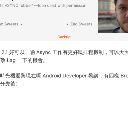
ts VSYNC rubber” — Icon used with permission
ps://www.raywenderlich.com/170233/reactive-
ndroid-kotlin-introduction]RxAndroid 2.1.0 has
ac Sweers
Zac Sweers
idSchedulers#from(Looper looper, boolean
 async parameter affects Android APIs 1…
Backup
oid 2.1 好可以一啲 Async 工作有更好嘅排程機制，可以大大
d 導致 Lag 一下的機會。
返黎現在嘅 Android Developer 黎講，有四樣 Break
分先後）：