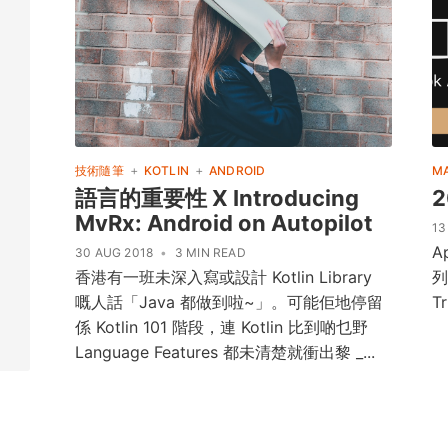
+
+
技術隨筆
KOTLIN
ANDROID
M
語言的重要性 X Introducing
2
MvRx: Android on Autopilot
13
A
30 AUG 2018
•
3 MIN READ
香港有一班未深入寫或設計 Kotlin Library
列
嘅人話「Java 都做到啦~」。可能佢地停留
Tr
係 Kotlin 101 階段，連 Kotlin 比到啲乜野
Language Features 都未清楚就衝出黎 _...