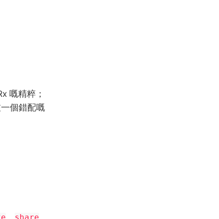
Rx 嘅精粹；
比咗一個錯配嘅
、
、
ke
share