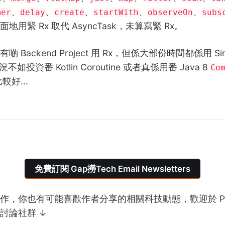
、
、
、
、
、
mer
delay
create
startWith
observeOn
subs
用緊 Rx 取代 AsyncTask，未算寫緊 Rx。
 Backend Project 用 Rx，但係大部份時間都係用 Sin
況不如投資番 Kotlin Coroutine 或者真係用番 Java 8
Co
較好...
免費訂閱 Gap撈Tech Email Newsletters
作，你也有可能喜歡作者分享的相關科技動態，歡迎於 Pat
討論社群 ↓