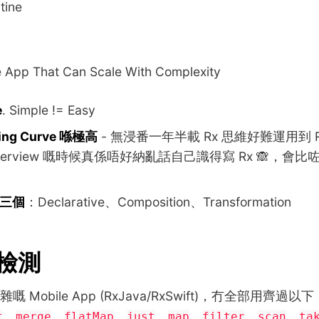
tine
e App That Can Scale With Complexity
e
. Simple != Easy
ning Curve 喺極高
- 無浸番一年半載 Rx 思維好難運用到 
nterview 嘅時候真係唔好納亂話自己識得寫 Rx 🙈，會
有三個
：Declarative、Composition、Transformation
 檢測
Mobile App (RxJava/RxSwift)，冇全部用齊過以下
、
、
、
、
、
、
、
t
merge
flatMap
just
map
filter
scan
ta