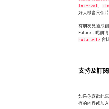
、
interval
ti
好大機會只係片面地
有朋友見過成個有啲
Future；呢個情
會比
Future<T>
支持及訂閱
如果你喜歡此寫
有的內容或加入