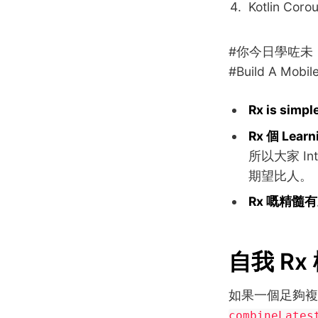
Kotlin Corou
#你今日學咗未
#Build A Mobil
Rx is simpl
Rx 個 Lear
所以大家 I
期望比人。
Rx 嘅精髓
自我 Rx
如果一個足夠複雜嘅 
combineLates