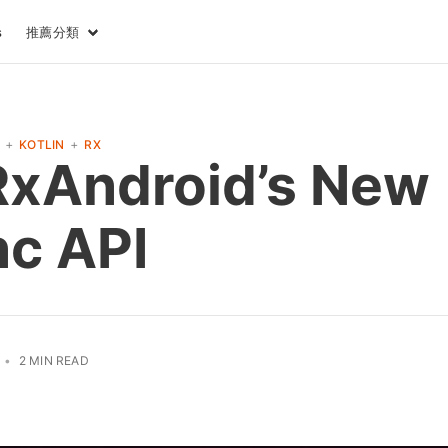
推薦分類
s
+
+
KOTLIN
RX
RxAndroid’s New
c API
•
2 MIN READ