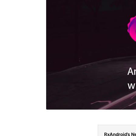
RxAndroid’s N