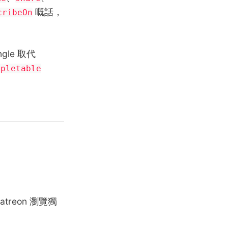
嘅話，
cribeOn
gle 取代
mpletable
reon 瀏覽獨