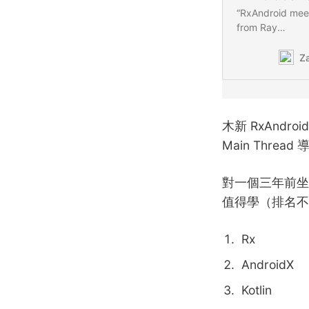
“RxAndroid mee
from Ray
Wenderlich[htt
programming-rxa
Z
a new APIAndro
async) This new
木新 RxAndr
Main Threa
對一個三年前坐時光機
值得學（排名不
Rx
AndroidX
Kotlin