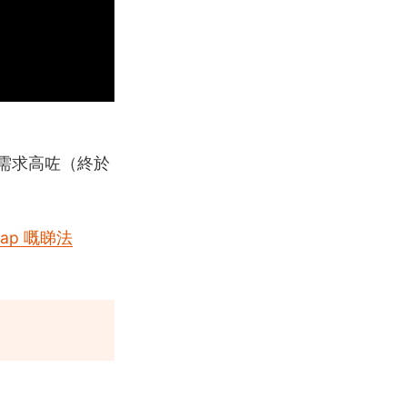
件需求高咗（終於
ap 嘅睇法