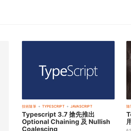
+
+
技術隨筆
TYPESCRIPT
JAVASCRIPT
隨
Typescript 3.7 搶先推出
Optional Chaining 及 Nullish
Coalescing
6 