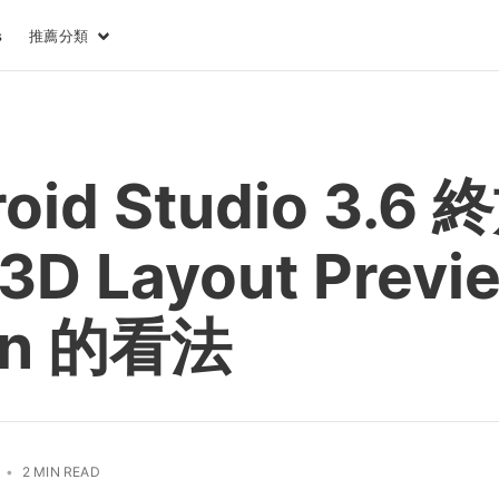
推薦分類
s
oid Studio 3.6
 3D Layout Previ
lin 的看法
•
2 MIN READ