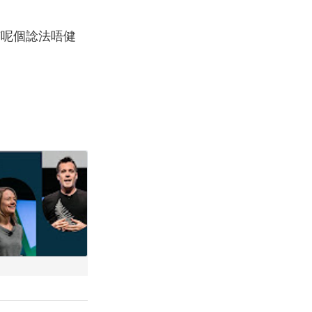
，擁有呢個諗法唔健