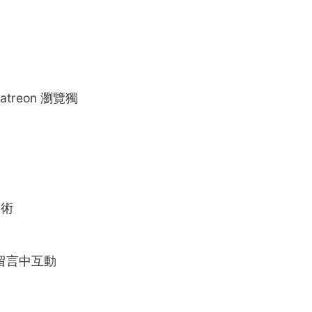
reon 瀏覽獨
技術
 在留言中互動