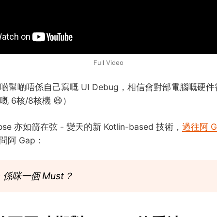
Full Video
啲幫啲唔係自己寫嘅 UI Debug，相信會對部電腦嘅硬
 6核/8核機 😆）
pose 亦如箭在弦 - 變天的新 Kotlin-based 技術，
過往阿 G
問阿 Gap：
in 係咪一個 Must？