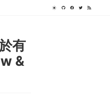
 終於有
ew &