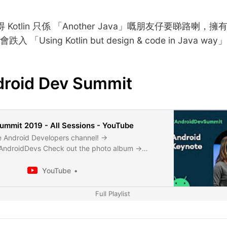
得 Kotlin 只係 「Another Java」嘅朋友仔要睇路喇
Using Kotlin but design & code in Java way」
roid Dev Summit
ummit 2019 - All Sessions - YouTube
e Android Developers channel! →
e/AndroidDevs Check out the photo album →
/ADS19Photos
YouTube
Full Playlist