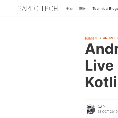
主頁
關於
Technical Blog
+
技術隨筆
ANDROID
Andr
Live
Kot
GAP
28 OCT 2019