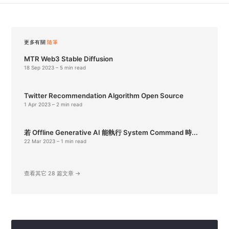
更多有關
隨筆
MTR Web3 Stable Diffusion
18 Sep 2023
– 5 min read
Twitter Recommendation Algorithm Open Source
1 Apr 2023
– 2 min read
若 Offline Generative AI 能執行 System Command 時...
22 Mar 2023
– 1 min read
查看其它 28 篇文章 →