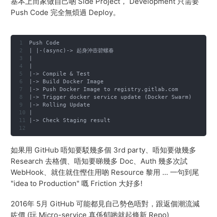
基本上而家做自己啲 Side Project， Development 只需要
Push Code 完全無煩過 Deploy。
Push Code
| |-(async)-> 起身沖壺碧螺春
|
|
|-> Compile & Test
|-> Build Docker Image
|-> Push Docker Image to registry.gitlab.com
|-> Trigger docker service update (Docker Swarm)
|-> Rolling Update
|
|-> Check Staging result
如果用 GitHub 唔知要駁幾多個 3rd party、唔知要做幾多
Research 去格價、唔知要睇幾多 Doc、Auth 幾多次試
WebHook、就住就住慳住用啲 Resource 黎用 ... 一句到尾
"idea to Production" 嘅 Friction 大好多!
2016年 5月 GitHub 可能都見自己勢色唔對，跟返個潮流減
咗價 (玩 Micro-service 真係郁啲就起條新 Repo)