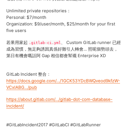
Unlimited private repositories：
Personal: $7/month
Organization: $9/user/month, $25/month for your first
five users
若果用家起
、 Custom GitLab runner 已經
.gitlab-ci.yml
成為習慣，無足夠誘因真係好難引人轉會... 照呢個勢頭去，
第日有機會嘅話阿 Gap 相信都會幫襯 Enterprise XD
GitLab Incident 整合：
https://docs.google.com/…/1GCK53YDcBWQveod9kfzW-
VCxIABG…/pub
https://about.gitlab.com/…/gitlab-dot-com-database-
incident/
#GitLabIncident2017 #GitLabCI #GitLabRunner