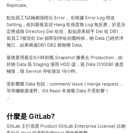
Replicate。
點知員工1試極都係咁出 Error， 佢根據 Error Log 咁改
Setting，改到最後直頭 Hang 咗係度無 Log 無反應，於是決
定將成個 Directory Del 咗佢，點知原來錯手 Del 咗 DB1 ，
當員工1發現佢 Del 錯即刻停咗佢嘅時候，啲 Data 已經所淨
無己，結果兩邊DB1 DB2 都無哂 Data。
最後要用最近6小時前嘅 Snapshot 搬番去 Production，由
於啲 Data 係 Staging 場用 HDD 儲，過 Data (310GB) 速度
極慢，個 Service 停咗接近 16小時。
受影響嘅 Data 包括：comment/ issue / merge request....
等等嗰啲週邊野。Git Repo 本身嘅 Data 不受影響！
」
什麼是 GitLab?
GitLab 主打係賣 Product (GitLab Enterprise License) 比啲
客自己 Host 或者幫佢地Host 埋收服務費