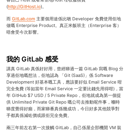
(
http://GitHost.io
)。
而
GitLab.com
主要個用途係比啲 Developer 免費使用佢地
做嘅 Enterprise Product。真正米飯班主（Enterprise 客）
唔會受今次影響。
我的 GitLab 感受
講真 GitLab 真係好好用，曾經睇過一篇 GitLab 寫嘅 Blog 分
享過佢地嘅想法，佢地認為 「Git (SaaS)」係 Software
Development 好基本嘅工具，應該要好似 Email Service 咁
完全免費 (等如當年 Email Service 一定要比錢先用得咁)，當
年 GitHub $7 USD / 5 Private Repo，佢地就成為第一個提
供 Unlimited Private Git Repo 嘅公司去推動呢件事，嗰時
睇度覺得好癲，而家睇番真係幾成功，今日好多其他競爭對
手都真係減咗價或跟佢完全免費。
兩三年前左右第一次接觸 GitLab，自己係屋企部機開 VM 裝