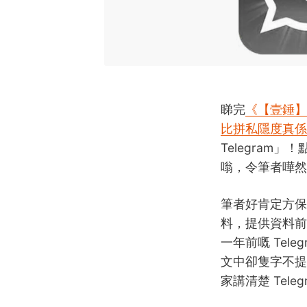
睇完
《【壹錘】高
比拼私隱度真係
Telegra
嗡，令筆者嘩然
筆者好肯定方保僑
料，提供資料前
一年前嘅 Tel
文中卻隻字不提
家講清楚 Teleg