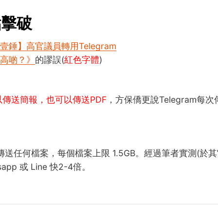
點擊破
壹錘】高官議員轉用Telegram
高啲？》
的謬誤(
紅色字體
)
m可以傳送簡報，也可以傳送PDF
，方保僑更說Telegram每次
 可以傳送任何檔案，每個檔案上限 1.5GB。經過筆者實測(於
app 或 Line 快2-4倍。