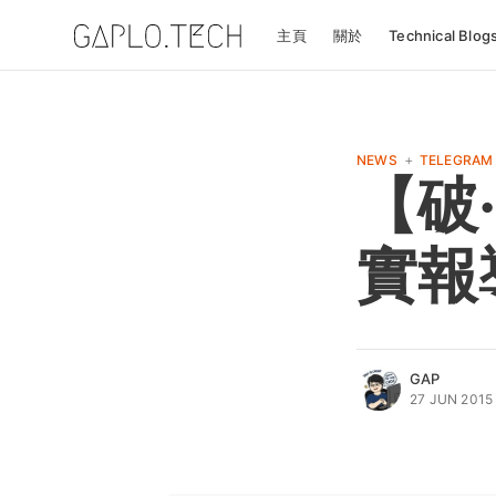
主頁
關於
Technical Blog
+
NEWS
TELEGRAM
【破·
實報
GAP
27 JUN 2015