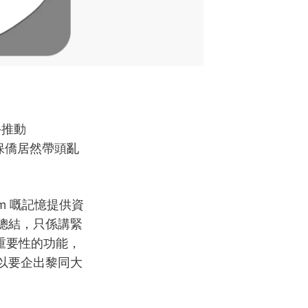
手推動
方保僑居然帶頭亂
am 嘅記憶提供資
其總結，只係講緊
極具重要性的功能，
所以要企出黎同大