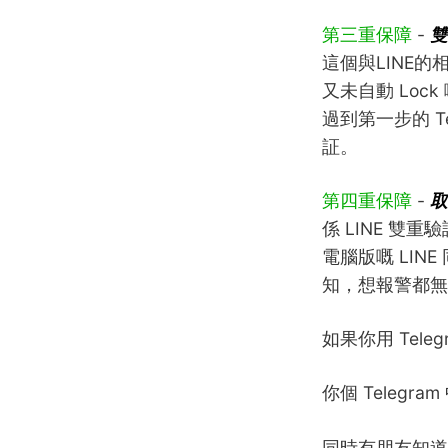
第三重保障
-
雙
這個與LINE的相
又未自動 Lock
過到第一步的 T
証。
第四重保障
-
取
係 LINE 
電腦版嘅 LI
知，想報警都無
如果你用 Tel
你個 Teleg
同時有朋友知道背