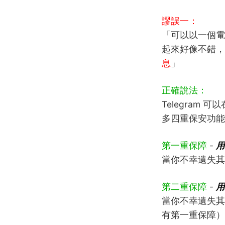
謬誤一：
「可以以一個電
起來好像不錯，
息
」
正確說法：
Telegram 
多四重保安功能
第一重保障
-
用
當你不幸遺失其
第二重保障
-
用
當你不幸遺失其
有第一重保障）