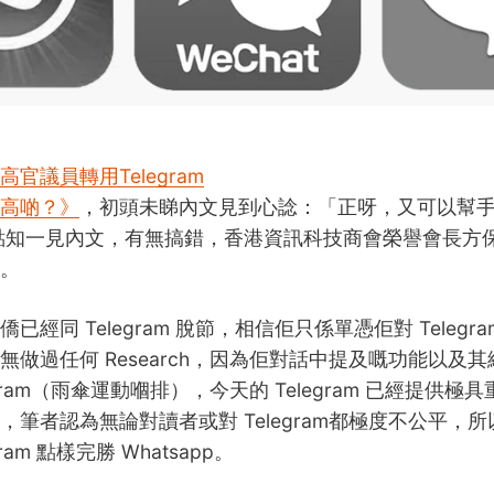
官議員轉用Telegram
高啲？》
，初頭未睇內文見到心諗：「正呀，又可以幫
m」！點知一見內文，有無搞錯，香港資訊科技商會榮譽會長
。
已經同 Telegram 脫節，相信佢只係單憑佢對 Telegr
無做過任何 Research，因為佢對話中提及嘅功能以及
egram（雨傘運動嗰排），今天的 Telegram 已經提供
，筆者認為無論對讀者或對 Telegram都極度不公平，
ram 點樣完勝 Whatsapp。