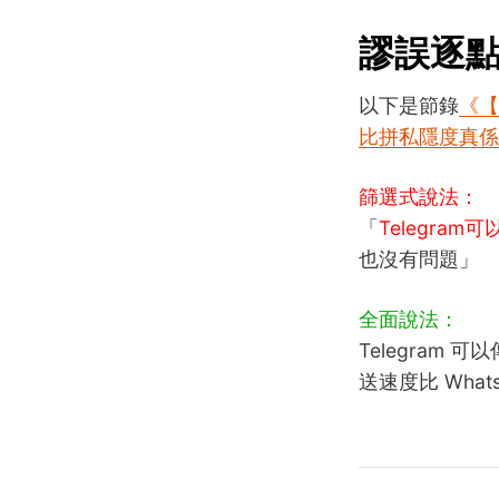
謬誤逐
以下是節錄
《【
比拼私隱度真係
篩選式說法：
「
Telegra
也沒有問題」
全面說法：
Telegram
送速度比 Whats