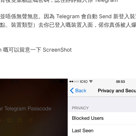
唔係無聲無息。因為 Telegram 會自動 Send 新登
ss、地點、裝置類型）去你已登入嘅裝置入面，偌你真係被人爆Te
m 嘅可以留意一下 ScreenShot