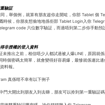
重驗証
同，舉個例，就算有朋友趁你走開咗，你部 Tablet 個 Tel
 嘅時候，你朋友想偷地地係佢部 Tablet Login入你 Tele
elegram code 六位數字驗証，而過唔到第二步你手動
得非授權的登入資料
雙重驗証未推出之前，相信唔少人都試過被人爆LINE，原因就
NE 同時個密碼太簡單，就會變得好容易爆，最慘就係連比
資料報。
egram 真係咁不幸有以下例子
ram 中門大開比到朋友入到去睇，朋友可以拎到第一重驗証碼
後雙重驗証嘅密碼，諗住靜靜雞入你 Telegram