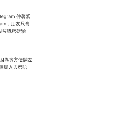
egram 仲著緊
gram，朋友只會
預設咗嘅密碼驗
係因為貪方便開左
邊個爆入去都唔